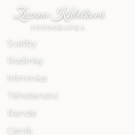
Zuzana Kubíčková
FOTOGRAFKA
Svatby
Rodinky
Miminka
Těhotenství
Rande
Ceník